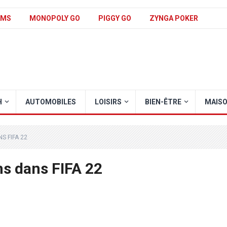
AMS
MONOPOLY GO
PIGGY GO
ZYNGA POKER
H
AUTOMOBILES
LOISIRS
BIEN-ÊTRE
MAIS
S FIFA 22
ns dans FIFA 22