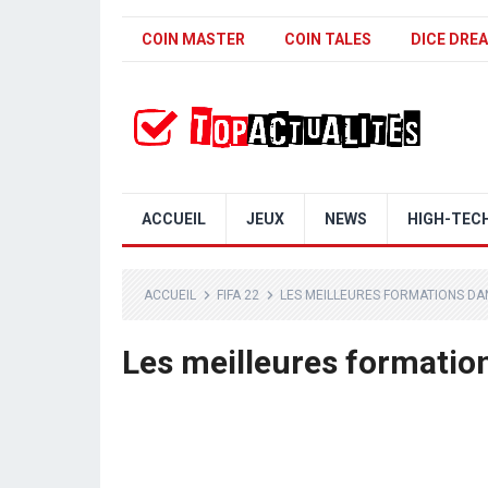
COIN MASTER
COIN TALES
DICE DRE
ACCUEIL
JEUX
NEWS
HIGH-TEC
ACCUEIL
FIFA 22
LES MEILLEURES FORMATIONS DAN
Les meilleures formatio