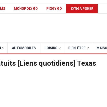
AMS
MONOPOLY GO
PIGGY GO
ZYNGA POKER
H
AUTOMOBILES
LOISIRS
BIEN-ÊTRE
MAIS
tuits [Liens quotidiens] Texas