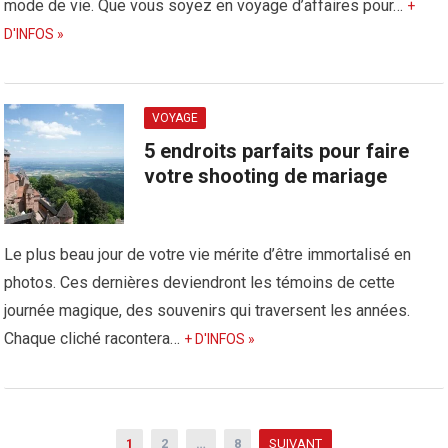
mode de vie. Que vous soyez en voyage d’affaires pour…
+
D'INFOS »
VOYAGE
5 endroits parfaits pour faire
votre shooting de mariage
Le plus beau jour de votre vie mérite d’être immortalisé en
photos. Ces dernières deviendront les témoins de cette
journée magique, des souvenirs qui traversent les années.
Chaque cliché racontera…
+ D'INFOS »
N
1
2
…
8
SUIVANT