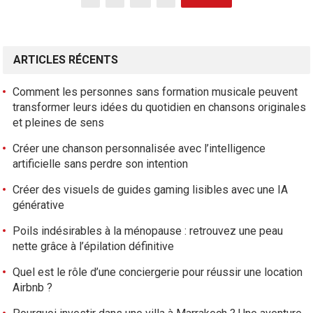
a
v
i
ARTICLES RÉCENTS
g
a
Comment les personnes sans formation musicale peuvent
t
transformer leurs idées du quotidien en chansons originales
i
et pleines de sens
o
Créer une chanson personnalisée avec l’intelligence
n
artificielle sans perdre son intention
d
e
Créer des visuels de guides gaming lisibles avec une IA
s
générative
a
Poils indésirables à la ménopause : retrouvez une peau
r
nette grâce à l’épilation définitive
t
Quel est le rôle d’une conciergerie pour réussir une location
i
Airbnb ?
c
l