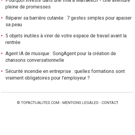
Pourquoi investir dans une villa à Marrakech ? Une aventure
e
pleine de promesses
s
Réparer sa barrière cutanée : 7 gestes simples pour apaiser
sa peau
5 objets inutiles à virer de votre espace de travail avant la
rentrée
Agent IA de musique : SongAgent pour la création de
chansons conversationnelle
Sécurité incendie en entreprise : quelles formations sont
vraiment obligatoires pour l’employeur ?
©
TOPACTUALITES.COM
-
MENTIONS LEGALES
-
CONTACT