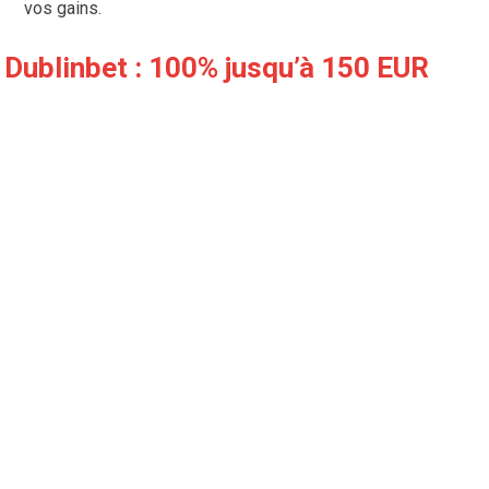
vos gains.
Dublinbet : 100% jusqu’à 150 EUR