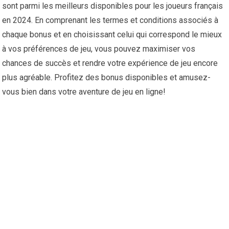
sont parmi les meilleurs disponibles pour les joueurs français
en 2024. En comprenant les termes et conditions associés à
chaque bonus et en choisissant celui qui correspond le mieux
à vos préférences de jeu, vous pouvez maximiser vos
chances de succès et rendre votre expérience de jeu encore
plus agréable. Profitez des bonus disponibles et amusez-
vous bien dans votre aventure de jeu en ligne!