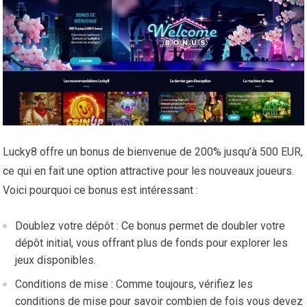
Lucky8 offre un bonus de bienvenue de 200% jusqu’à 500 EUR,
ce qui en fait une option attractive pour les nouveaux joueurs.
Voici pourquoi ce bonus est intéressant :
Doublez votre dépôt : Ce bonus permet de doubler votre
dépôt initial, vous offrant plus de fonds pour explorer les
jeux disponibles.
Conditions de mise : Comme toujours, vérifiez les
conditions de mise pour savoir combien de fois vous devez