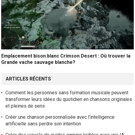
Emplacement bison blanc Crimson Desert : Où trouver la
Grande vache sauvage blanche?
ARTICLES RÉCENTS
Comment les personnes sans formation musicale peuvent
transformer leurs idées du quotidien en chansons originales
et pleines de sens
Créer une chanson personnalisée avec l’intelligence
artificielle sans perdre son intention
Créer des visuels de guides gaming lisibles avec une IA