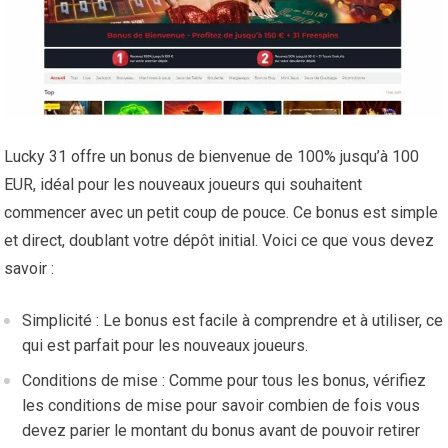
Lucky 31 offre un bonus de bienvenue de 100% jusqu’à 100
EUR, idéal pour les nouveaux joueurs qui souhaitent
commencer avec un petit coup de pouce. Ce bonus est simple
et direct, doublant votre dépôt initial. Voici ce que vous devez
savoir :
Simplicité : Le bonus est facile à comprendre et à utiliser, ce
qui est parfait pour les nouveaux joueurs.
Conditions de mise : Comme pour tous les bonus, vérifiez
les conditions de mise pour savoir combien de fois vous
devez parier le montant du bonus avant de pouvoir retirer