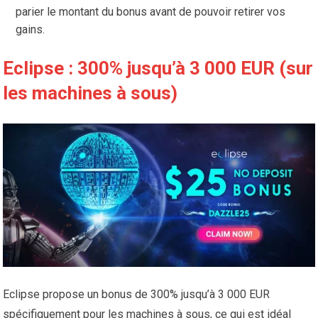
parier le montant du bonus avant de pouvoir retirer vos
gains.
Eclipse : 300% jusqu’à 3 000 EUR (sur
les machines à sous)
Eclipse propose un bonus de 300% jusqu’à 3 000 EUR
spécifiquement pour les machines à sous, ce qui est idéal