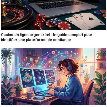
Casino en ligne argent réel : le guide complet pour
identifier une plateforme de confiance