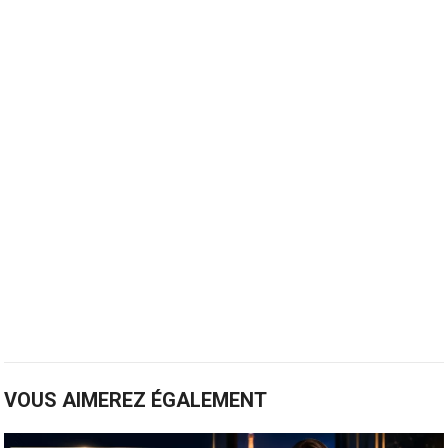
VOUS AIMEREZ ÉGALEMENT