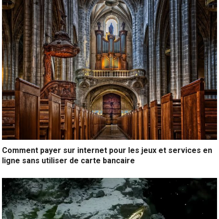
Comment payer sur internet pour les jeux et services en
ligne sans utiliser de carte bancaire