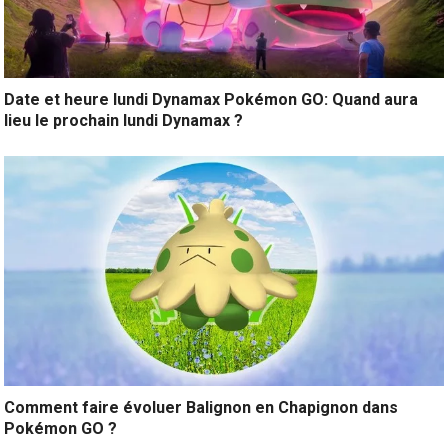
Date et heure lundi Dynamax Pokémon GO: Quand aura
lieu le prochain lundi Dynamax ?
Comment faire évoluer Balignon en Chapignon dans
Pokémon GO ?