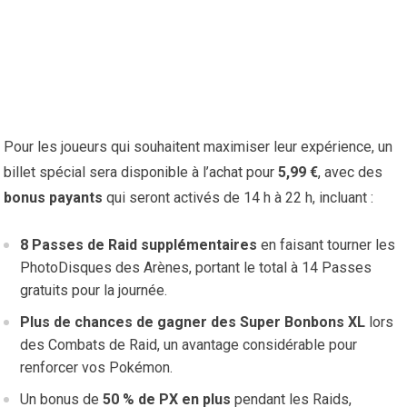
Pour les joueurs qui souhaitent maximiser leur expérience, un
billet spécial sera disponible à l’achat pour
5,99 €
, avec des
bonus payants
qui seront activés de 14 h à 22 h, incluant :
8 Passes de Raid supplémentaires
en faisant tourner les
PhotoDisques des Arènes, portant le total à 14 Passes
gratuits pour la journée.
Plus de chances de gagner des Super Bonbons XL
lors
des Combats de Raid, un avantage considérable pour
renforcer vos Pokémon.
Un bonus de
50 % de PX en plus
pendant les Raids,