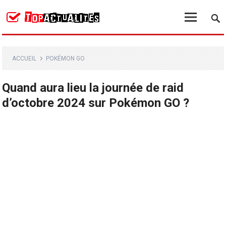
ACCUEIL
POKÉMON GO
Quand aura lieu la journée de raid
d’octobre 2024 sur Pokémon GO ?