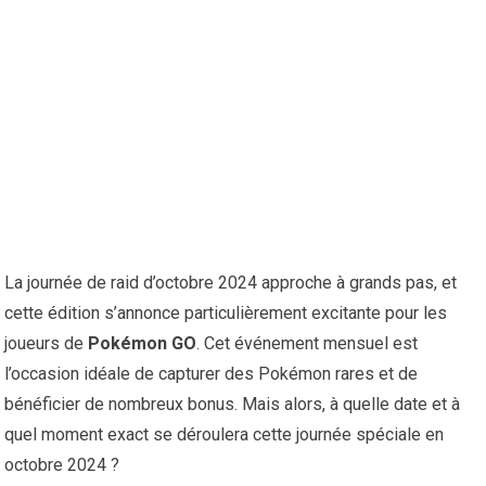
La journée de raid d’octobre 2024 approche à grands pas, et
cette édition s’annonce particulièrement excitante pour les
joueurs de
Pokémon GO
. Cet événement mensuel est
l’occasion idéale de capturer des Pokémon rares et de
bénéficier de nombreux bonus. Mais alors, à quelle date et à
quel moment exact se déroulera cette journée spéciale en
octobre 2024 ?