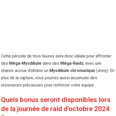
Cette période de trois heures sera donc idéale pour affronter
des
Méga-Mysdibule
dans des
Méga-Raids
, avec une
chance accrue d’obtenir un
Mysdibule chromatique
(shiny). En
plus de la capture, vous pourrez aussi accumuler des
ressources précieuses pour renforcer votre équipe.
Quels bonus seront disponibles lors
de la journée de raid d’octobre 2024