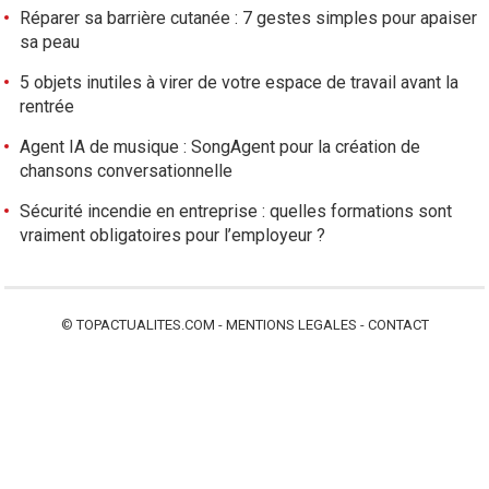
Réparer sa barrière cutanée : 7 gestes simples pour apaiser
sa peau
5 objets inutiles à virer de votre espace de travail avant la
rentrée
Agent IA de musique : SongAgent pour la création de
chansons conversationnelle
Sécurité incendie en entreprise : quelles formations sont
vraiment obligatoires pour l’employeur ?
©
TOPACTUALITES.COM
-
MENTIONS LEGALES
-
CONTACT