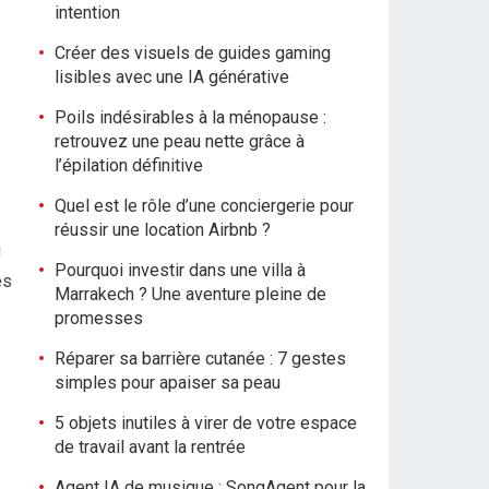
intention
Créer des visuels de guides gaming
lisibles avec une IA générative
Poils indésirables à la ménopause :
retrouvez une peau nette grâce à
l’épilation définitive
Quel est le rôle d’une conciergerie pour
réussir une location Airbnb ?
u
Pourquoi investir dans une villa à
es
Marrakech ? Une aventure pleine de
promesses
Réparer sa barrière cutanée : 7 gestes
simples pour apaiser sa peau
5 objets inutiles à virer de votre espace
de travail avant la rentrée
Agent IA de musique : SongAgent pour la