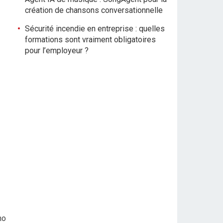
création de chansons conversationnelle
Sécurité incendie en entreprise : quelles
formations sont vraiment obligatoires
pour l’employeur ?
no