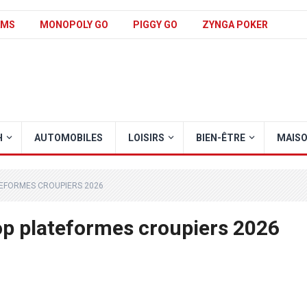
AMS
MONOPOLY GO
PIGGY GO
ZYNGA POKER
H
AUTOMOBILES
LOISIRS
BIEN-ÊTRE
MAIS
ATEFORMES CROUPIERS 2026
top plateformes croupiers 2026