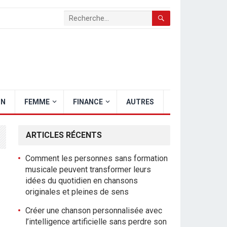
ON
FEMME
FINANCE
AUTRES
ARTICLES RÉCENTS
Comment les personnes sans formation
musicale peuvent transformer leurs
idées du quotidien en chansons
originales et pleines de sens
Créer une chanson personnalisée avec
l’intelligence artificielle sans perdre son