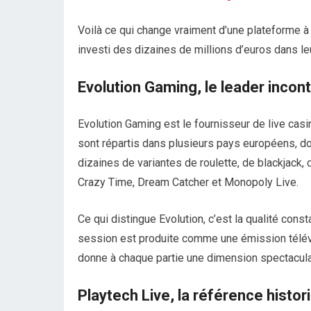
Voilà ce qui change vraiment d’une plateforme à l
investi des dizaines de millions d’euros dans leu
Evolution Gaming, le leader incon
Evolution Gaming est le fournisseur de live casi
sont répartis dans plusieurs pays européens, don
dizaines de variantes de roulette, de blackjack
Crazy Time, Dream Catcher et Monopoly Live.
Ce qui distingue Evolution, c’est la qualité con
session est produite comme une émission télévis
donne à chaque partie une dimension spectacula
Playtech Live, la référence histor