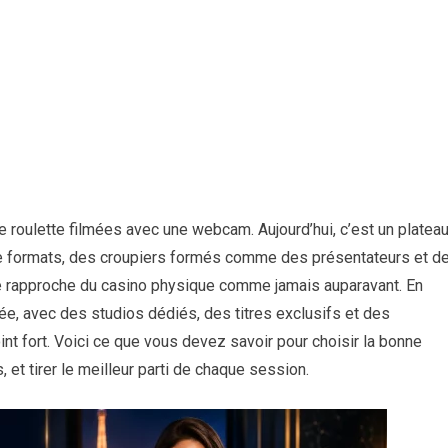
s de roulette filmées avec une webcam. Aujourd’hui, c’est un platea
e formats, des croupiers formés comme des présentateurs et d
e rapproche du casino physique comme jamais auparavant. En
ée, avec des studios dédiés, des titres exclusifs et des
oint fort. Voici ce que vous devez savoir pour choisir la bonne
et tirer le meilleur parti de chaque session.