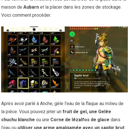
maison de
Aubarn
et la placer dans les zones de stockage.
Voici comment procéder.
Après avoir parlé à Anche, gèle l’eau de la flaque au milieu de
la pièce. Vous pouvez jeter un
fruit de gel, une Gelée
chuchu blanche
ou une
Corne de lézalfos de glace
dans
l’eau ou
utiliser une arme amalgamée avec un saphir
brut