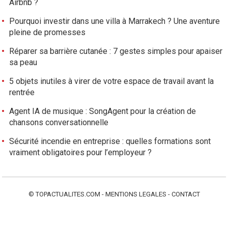
Airbnb ?
c
l
Pourquoi investir dans une villa à Marrakech ? Une aventure
e
pleine de promesses
s
Réparer sa barrière cutanée : 7 gestes simples pour apaiser
sa peau
5 objets inutiles à virer de votre espace de travail avant la
rentrée
Agent IA de musique : SongAgent pour la création de
chansons conversationnelle
Sécurité incendie en entreprise : quelles formations sont
vraiment obligatoires pour l’employeur ?
©
TOPACTUALITES.COM
-
MENTIONS LEGALES
-
CONTACT