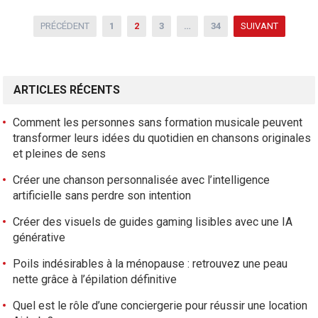
N
PRÉCÉDENT
1
2
3
…
34
SUIVANT
a
v
i
ARTICLES RÉCENTS
g
a
Comment les personnes sans formation musicale peuvent
t
transformer leurs idées du quotidien en chansons originales
i
et pleines de sens
o
Créer une chanson personnalisée avec l’intelligence
n
artificielle sans perdre son intention
d
e
Créer des visuels de guides gaming lisibles avec une IA
s
générative
a
Poils indésirables à la ménopause : retrouvez une peau
r
nette grâce à l’épilation définitive
t
Quel est le rôle d’une conciergerie pour réussir une location
i