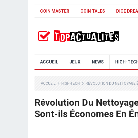
COIN MASTER
COIN TALES
DICE DRE
ACCUEIL
JEUX
NEWS
HIGH-TEC
ACCUEIL
HIGH-TECH
RÉVOLUTION DU NETTOYAGE É
Révolution Du Nettoyage
Sont-ils Économes En Én