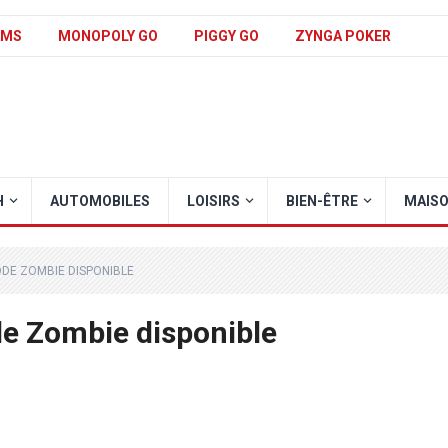
AMS
MONOPOLY GO
PIGGY GO
ZYNGA POKER
H
AUTOMOBILES
LOISIRS
BIEN-ÊTRE
MAIS
ODE ZOMBIE DISPONIBLE
de Zombie disponible