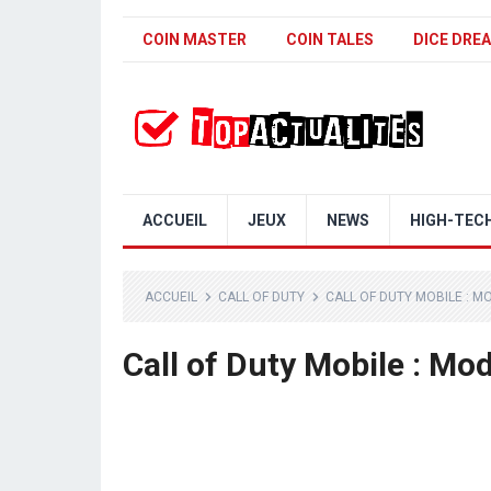
COIN MASTER
COIN TALES
DICE DRE
ACCUEIL
JEUX
NEWS
HIGH-TEC
ACCUEIL
CALL OF DUTY
CALL OF DUTY MOBILE : M
Call of Duty Mobile : Mo