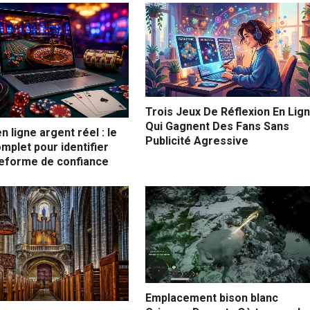
Trois Jeux De Réflexion En Lig
Qui Gagnent Des Fans Sans
n ligne argent réel : le
Publicité Agressive
mplet pour identifier
teforme de confiance
Emplacement bison blanc