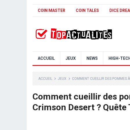
COIN MASTER
COIN TALES
DICE DRE
ACCUEIL
JEUX
NEWS
HIGH-TEC
ACCUEIL
JEUX
COMMENT CUEILLIR DES POMMES À 
Comment cueillir des po
Crimson Desert ? Quête 