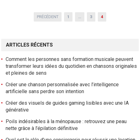
N
PRÉCÉDENT
1
…
3
4
a
v
i
ARTICLES RÉCENTS
g
a
Comment les personnes sans formation musicale peuvent
t
transformer leurs idées du quotidien en chansons originales
i
et pleines de sens
o
Créer une chanson personnalisée avec l’intelligence
n
artificielle sans perdre son intention
d
e
Créer des visuels de guides gaming lisibles avec une IA
s
générative
a
Poils indésirables à la ménopause : retrouvez une peau
r
nette grâce à l’épilation définitive
t
Quel est le rôle d’une conciergerie pour réussir une location